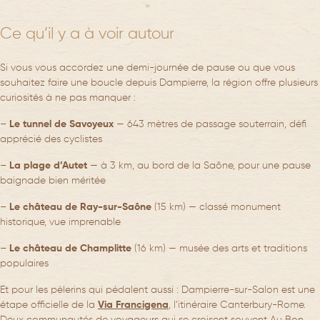
Ce qu’il y a à voir autour
Si vous vous accordez une demi-journée de pause ou que vous
souhaitez faire une boucle depuis Dampierre, la région offre plusieurs
curiosités à ne pas manquer :
–
Le tunnel de Savoyeux
— 643 mètres de passage souterrain, défi
apprécié des cyclistes
–
La plage d’Autet
— à 3 km, au bord de la Saône, pour une pause
baignade bien méritée
–
Le château de Ray-sur-Saône
(15 km) — classé monument
historique, vue imprenable
–
Le château de Champlitte
(16 km) — musée des arts et traditions
populaires
Et pour les pèlerins qui pédalent aussi : Dampierre-sur-Salon est une
étape officielle de la
Via Francigena
, l’itinéraire Canterbury-Rome.
Deux communautés de voyageurs qui se croisent souvent Au Bon