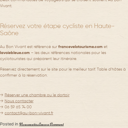
Vivant.
Réservez votre étape cycliste en Haute-
Saône
Au Bon Vivant est référencé sur
francevelotourisme.com
et
lavoiebleue.com
– les deux références nationales pour les
cyclotouristes qui préparent leur itinéraire.
Réservez directement sur le site pour le meilleur tarif. Table d’hôtes à
confirmer à la réservation.
Accueil
La Maison
→
Réserver une chambre ou le dortoir
→
Nous contacter
Les Chambres
→ 06 59 65 74 00
→
contact@au-bon-vivant.fr
Table d’hôtes
on
Posted in
Nouveautés
Leave a Comment