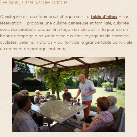
Le soir, une vraie table
Christophe est aux fourneaux chaque soir. La
table d’hôtes
– sur
réservation – propose une cuisine généreuse et familiale, cuisinée
avec des produits locaux. Une façon simple de finir la journée en
bonne compagnie, souvent avec d’autres voyageurs de passage –
cyclistes, pèlerins, motards – qui font de la grande table conviviale
un moment de partage inattendu.