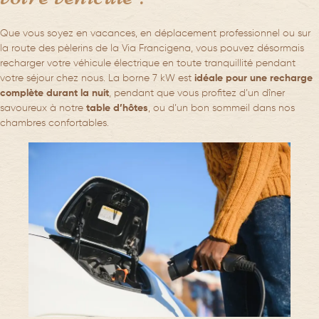
Que vous soyez en vacances, en déplacement professionnel ou sur
la route des pèlerins de la Via Francigena, vous pouvez désormais
recharger votre véhicule électrique en toute tranquillité pendant
votre séjour chez nous. La borne 7 kW est
idéale pour une recharge
complète durant la nuit
, pendant que vous profitez d’un dîner
savoureux à notre
table d’hôtes
, ou d’un bon sommeil dans nos
chambres confortables.