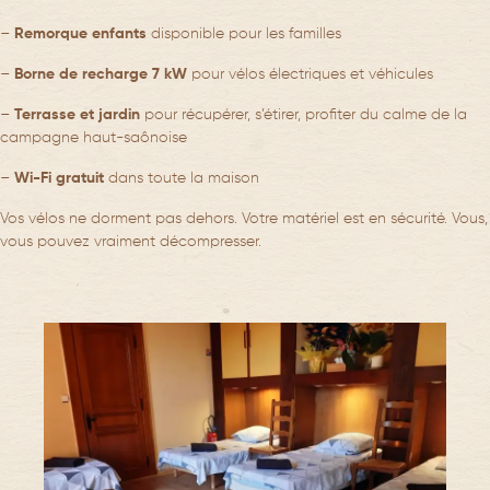
–
Remorque enfants
disponible pour les familles
–
Borne de recharge 7 kW
pour vélos électriques et véhicules
–
Terrasse et jardin
pour récupérer, s’étirer, profiter du calme de la
campagne haut-saônoise
–
Wi-Fi gratuit
dans toute la maison
Vos vélos ne dorment pas dehors. Votre matériel est en sécurité. Vous,
vous pouvez vraiment décompresser.