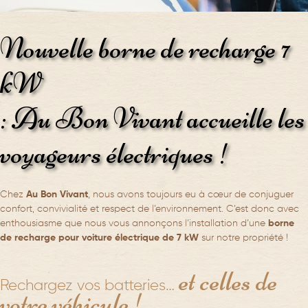
Nouvelle borne de recharge 7
kW
: Au Bon Vivant accueille les
voyageurs électriques !
Chez
Au Bon Vivant
, nous avons toujours eu à cœur de conjuguer
confort, convivialité et respect de l’environnement. C’est donc avec
enthousiasme que nous vous annonçons l’installation d’une
borne
de recharge pour voiture électrique de 7 kW
sur notre propriété !
et celles de
Rechargez vos batteries…
votre véhicule !