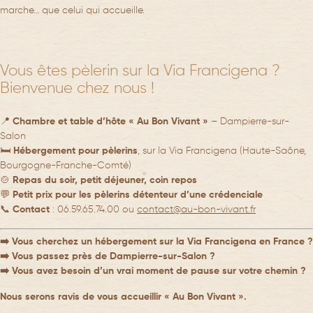
marche… que celui qui accueille.
Vous êtes pèlerin sur la Via Francigena ?
Bienvenue chez nous !
📍
Chambre et table d’hôte « Au Bon Vivant »
– Dampierre-sur-
Salon
🛏️
Hébergement pour pèlerins
, sur la Via Francigena (Haute-Saône,
Bourgogne-Franche-Comté)
🍲
Repas du soir, petit déjeuner, coin repos
💬
Petit prix pour les pèlerins détenteur d’une crédenciale
📞
Contact
: 06.59.65.74.00 ou
contact@au-bon-vivant.fr
➡️
Vous cherchez un hébergement sur la Via Francigena en France ?
➡️
Vous passez près de Dampierre-sur-Salon ?
➡️
Vous avez besoin d’un vrai moment de pause sur votre chemin ?
Nous serons ravis de vous accueillir « Au Bon Vivant ».