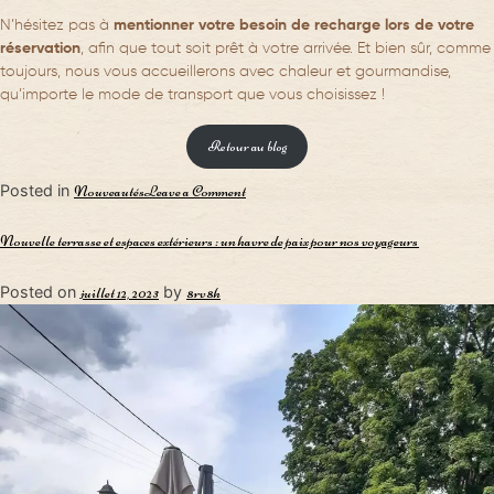
N’hésitez pas à
mentionner votre besoin de recharge lors de votre
réservation
, afin que tout soit prêt à votre arrivée. Et bien sûr, comme
toujours, nous vous accueillerons avec chaleur et gourmandise,
qu’importe le mode de transport que vous choisissez !
Retour au blog
on
Posted in
Nouveautés
Leave a Comment
Nouvelle
borne
Nouvelle terrasse et espaces extérieurs : un havre de paix pour nos voyageurs
de
recharge
Posted on
by
juillet 12, 2023
8rv8h
7
kW
: Au Bon Vivant accueille
les
voyageurs
électriques
!