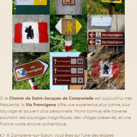
Si le
Chemin de Saint-Jacques de Compostelle
est aujourd’hui très
fréquenté, la
Via Francigena
offre une expérience plus calme, plus
sauvage et souvent plus personnelle. Moins connue, elle traverse
pourtant des paysages magnifiques, des villages préservés, et une
France rurale encore authentique.
👉 À Dampierre-sur-Salon, vous êtes sur l’une des étapes