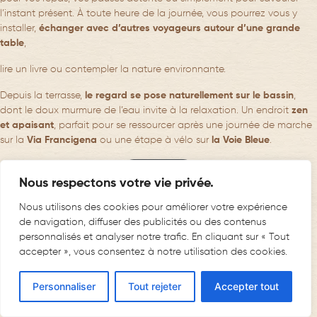
l’instant présent. À toute heure de la journée, vous pourrez vous y
installer,
échanger avec d’autres voyageurs autour d’une grande
table
,
lire un livre ou contempler la nature environnante.
Depuis la terrasse,
le regard se pose naturellement sur le bassin
,
dont le doux murmure de l’eau invite à la relaxation. Un endroit
zen
et apaisant
, parfait pour se ressourcer après une journée de marche
sur la
Via Francigena
ou une étape à vélo sur
la Voie Bleue
.
Retour au blog
Nous respectons votre vie privée.
sur
Posted in
Nouveautés
Un commentaire
Nous utilisons des cookies pour améliorer votre expérience
Nouvelle
de navigation, diffuser des publicités ou des contenus
terrasse
personnalisés et analyser notre trafic. En cliquant sur « Tout
et
accepter », vous consentez à notre utilisation des cookies.
espaces
extérieurs
Personnaliser
Tout rejeter
Accepter tout
RÉSERVER UNE CHAMBRE
:
un