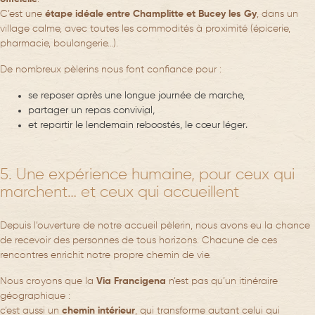
C’est une
étape idéale entre Champlitte et Bucey les Gy
, dans un
village calme, avec toutes les commodités à proximité (épicerie,
pharmacie, boulangerie…).
De nombreux pèlerins nous font confiance pour :
se reposer
après une longue journée de marche,
partager un repas convivial
,
et repartir le lendemain
reboostés, le cœur léger
.
5. Une expérience humaine, pour ceux qui
marchent… et ceux qui accueillent
Depuis l’ouverture de notre accueil pèlerin, nous avons eu la chance
de recevoir des personnes de tous horizons. Chacune de ces
rencontres enrichit notre propre chemin de vie.
Nous croyons que la
Via Francigena
n’est pas qu’un itinéraire
géographique :
c’est aussi un
chemin intérieur
, qui transforme autant celui qui