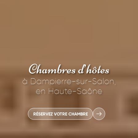
Accueil
La Maison
Chambres d’hôtes
Les Chambres
à Dampierre-sur-Salon,
Table d’hôtes
en Haute-Saône
Les activités
Blog
RÉSERVEZ VOTRE CHAMBRE
Contact