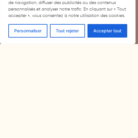
de navigation, diffuser des publicités ou des contenus
personnalisés et analyser notre trafic. En cliquant sur « Tout
accepter », vous consentez à notre utilisation des cookies.
Personnaliser
Tout rejeter
Accepter tout
RÉSERVER UNE CHAMBRE
Chambre Blanche
68€ (1 personne) / 73€ (2 personnes),
petit déjeuner compris