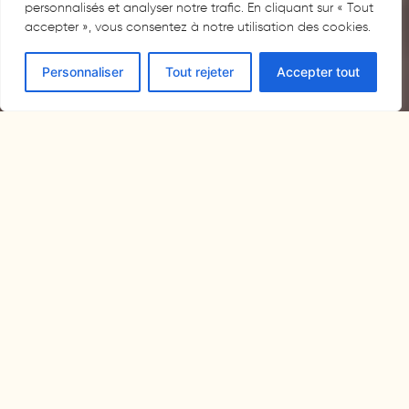
personnalisés et analyser notre trafic. En cliquant sur « Tout
accepter », vous consentez à notre utilisation des cookies.
Personnaliser
Tout rejeter
Accepter tout
RÉSERVER UNE CHAMBRE
En déplacement professionnel en
Haute-Saône ?
Entre deux rendez-vous, sur la route vers le sud ou simplement
de passage dans la région – vous méritez mieux qu’une
chambre d’hôtel impersonnelle et un plateau-repas réchauffé.
Au Bon Vivant, à Dampierre-sur-Salon, la soirée étape rime
avec dîner fait maison, nuit calme et petit-déjeuner
gourmand. Une vraie pause, dans une vraie maison. Pour
repartir le lendemain matin dans les meilleures conditions.