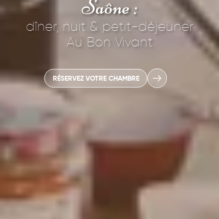
Saône :
Table d’hôtes
dîner, nuit & petit-déjeuner
Les activités
Au Bon Vivant
Blog
RÉSERVEZ VOTRE CHAMBRE
Contact