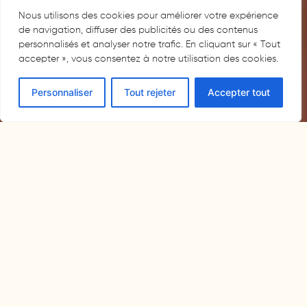
Nous utilisons des cookies pour améliorer votre expérience
de navigation, diffuser des publicités ou des contenus
personnalisés et analyser notre trafic. En cliquant sur « Tout
accepter », vous consentez à notre utilisation des cookies.
Personnaliser
Tout rejeter
Accepter tout
RÉSERVER UNE CHAMBRE
Chambres d’hôtes en Haute-Saône, à
Dampierre-sur-Salon
S’évader loin du tumulte du quotidien, trouver le repos dans
un écrin paisible, profiter de chaque rencontre : Au Bon Vivant,
nos chambres d’hôtes en Haute-Saône vous accueillent
comme on reçoit des amis – avec simplicité, bonne humeur et
esprit de partage.