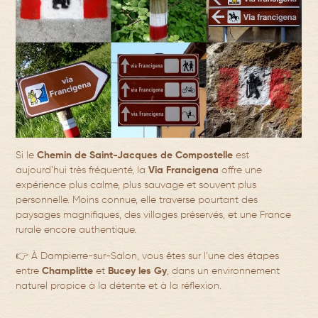
Si le
Chemin de Saint-Jacques de Compostelle
est
aujourd’hui très fréquenté, la
Via Francigena
offre une
expérience plus calme, plus sauvage et souvent plus
personnelle. Moins connue, elle traverse pourtant des
paysages magnifiques, des villages préservés, et une France
rurale encore authentique.
👉 À Dampierre-sur-Salon, vous êtes sur l’une des étapes
entre
Champlitte
et
Bucey les Gy
, dans un environnement
naturel propice à la détente et à la réflexion.