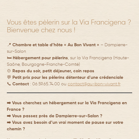
Vous êtes pèlerin sur la Via Francigena ?
Bienvenue chez nous !
📍
Chambre et table d’hôte « Au Bon Vivant »
– Dampierre-
sur-Salon
🛏️
Hébergement pour pèlerins
, sur la Via Francigena (Haute-
Saône, Bourgogne-Franche-Comté)
🍲
Repas du soir, petit déjeuner, coin repos
💬
Petit prix pour les pèlerins détenteur d'une crédenciale
📞
Contact
: 06.59.65.74.00 ou
contact@au-bon-vivant.fr
➡️
Vous cherchez un hébergement sur la Via Francigena en
France ?
➡️
Vous passez près de Dampierre-sur-Salon ?
➡️
Vous avez besoin d’un vrai moment de pause sur votre
chemin ?