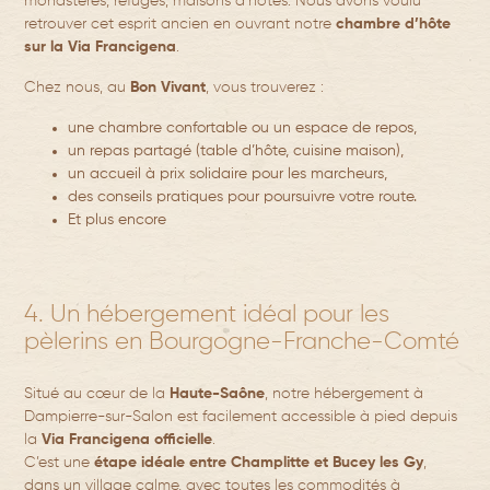
monastères, refuges, maisons d’hôtes. Nous avons voulu
retrouver cet esprit ancien en ouvrant notre
chambre d’hôte
sur la Via Francigena
.
Chez nous, au
Bon Vivant
, vous trouverez :
Accueil
une
chambre confortable
ou un espace de repos,
un
repas partagé
(table d’hôte, cuisine maison),
un
accueil à prix solidaire
pour les marcheurs,
La Maison
des
conseils pratiques
pour poursuivre votre route.
Et plus encore
Les Chambres
Table d’hôtes
4. Un hébergement idéal pour les
Les activités
pèlerins en Bourgogne-Franche-Comté
Blog
Situé au cœur de la
Haute-Saône
, notre hébergement à
Dampierre-sur-Salon est facilement accessible à pied depuis
Contact
la
Via Francigena officielle
.
C’est une
étape idéale entre Champlitte et Bucey les Gy
,
dans un village calme, avec toutes les commodités à