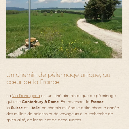
Un chemin de pèlerinage unique, au
cœur de la France
La
Via Francigena
est un itinéraire historique de pèlerinage
qui relie
Canterbury à Rome
. En traversant la
France
,
la
Suisse
et l’
Italie
, ce chemin millénaire attire chaque année
des milliers de pèlerins et de voyageurs à la recherche de
spiritualité, de lenteur et de découvertes.