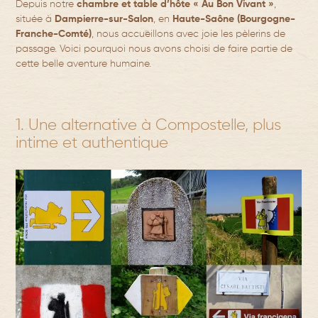
Depuis notre
chambre et table d’hôte « Au Bon Vivant »
,
située à
Dampierre-sur-Salon
, en
Haute-Saône (Bourgogne-
Franche-Comté)
, nous accueillons avec joie les pèlerins de
passage. Voici pourquoi nous avons choisi de faire partie de
cette belle aventure humaine.
1. Une alternative à Compostelle, plus
intime et authentique