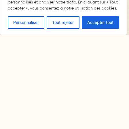
personnalisés et analyser notre trafic. En cliquant sur « Tout
accepter », vous consentez à notre utilisation des cookies.
Personnaliser
Tout rejeter
Accepter tout
RÉSERVER UNE CHAMBRE
Rechercher
Rechercher
Recent Posts
Accueil motard Haute-Saône
Accueil vélo Haute-Saône
Pourquoi choisir la Via Francigena ?
Nouvelle borne de recharge 7 kW : Au Bon Vivant accueille les voyageurs
électriques !
Nouvelle terrasse et espaces extérieurs : un havre de paix pour nos voyageurs
Recent Comments